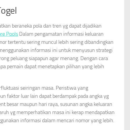
Togel
tkan beraneka pola dan tren yg dapat dijadikan
re Pools
Dalam pengamatan informasi keluaran
 tertentu sering muncul lebih sering dibandingkan
 menggunakan informasi ini untuk menyusun strategi
ong peluang siapapun agar menang. Dengan cara
pa pemain dapat menetapkan pilihan yang lebih
erfluktuasi seiringan masa. Peristiwa yang
n faktor luar lain dapat berdampak pada angka yg
vent besar maupun hari raya, susunan angka keluaran
etaruh yg memperhatikan masa ini kerap mendapatkan
gunakan informasi dalam mencari nomor yang lebih.