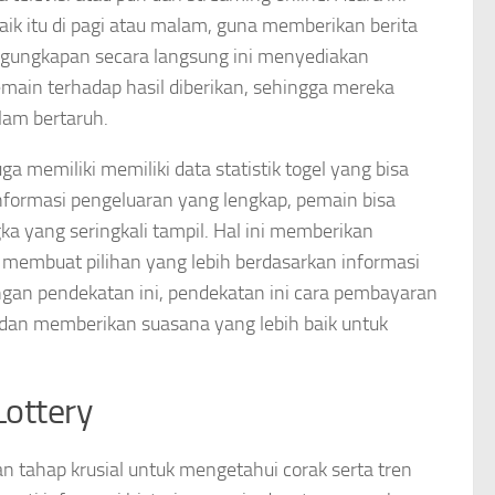
baik itu di pagi atau malam, guna memberikan berita
engungkapan secara langsung ini menyediakan
main terhadap hasil diberikan, sehingga mereka
am bertaruh.
uga memiliki memiliki data statistik togel yang bisa
informasi pengeluaran yang lengkap, pemain bisa
ka yang seringkali tampil. Hal ini memberikan
membuat pilihan yang lebih berdasarkan informasi
ngan pendekatan ini, pendekatan ini cara pembayaran
f dan memberikan suasana yang lebih baik untuk
Lottery
n tahap krusial untuk mengetahui corak serta tren