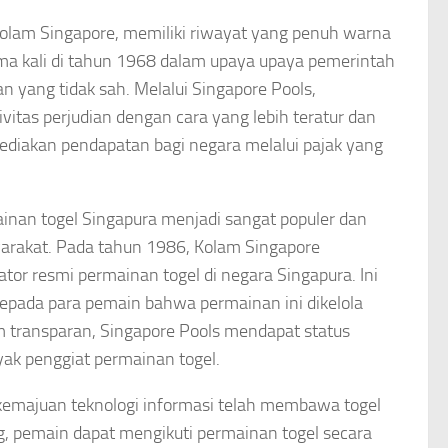
 Kolam Singapore, memiliki riwayat yang penuh warna
tama kali di tahun 1968 dalam upaya upaya pemerintah
an yang tidak sah. Melalui Singapore Pools,
itas perjudian dengan cara yang lebih teratur dan
iakan pendapatan bagi negara melalui pajak yang
ainan togel Singapura menjadi sangat populer dan
yarakat. Pada tahun 1986, Kolam Singapore
ator resmi permainan togel di negara Singapura. Ini
epada para pemain bahwa permainan ini dikelola
em transparan, Singapore Pools mendapat status
yak penggiat permainan togel.
 kemajuan teknologi informasi telah membawa togel
ng, pemain dapat mengikuti permainan togel secara