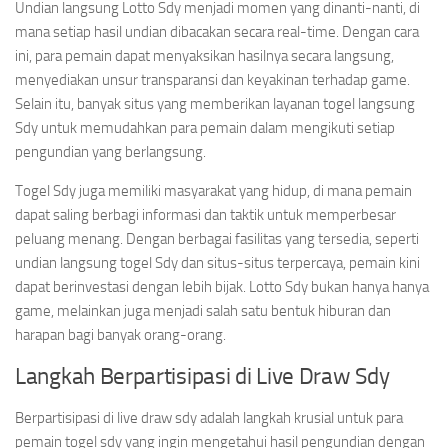
Undian langsung Lotto Sdy menjadi momen yang dinanti-nanti, di
mana setiap hasil undian dibacakan secara real-time. Dengan cara
ini, para pemain dapat menyaksikan hasilnya secara langsung,
menyediakan unsur transparansi dan keyakinan terhadap game.
Selain itu, banyak situs yang memberikan layanan togel langsung
Sdy untuk memudahkan para pemain dalam mengikuti setiap
pengundian yang berlangsung.
Togel Sdy juga memiliki masyarakat yang hidup, di mana pemain
dapat saling berbagi informasi dan taktik untuk memperbesar
peluang menang. Dengan berbagai fasilitas yang tersedia, seperti
undian langsung togel Sdy dan situs-situs terpercaya, pemain kini
dapat berinvestasi dengan lebih bijak. Lotto Sdy bukan hanya hanya
game, melainkan juga menjadi salah satu bentuk hiburan dan
harapan bagi banyak orang-orang.
Langkah Berpartisipasi di Live Draw Sdy
Berpartisipasi di live draw sdy adalah langkah krusial untuk para
pemain togel sdy yang ingin mengetahui hasil pengundian dengan