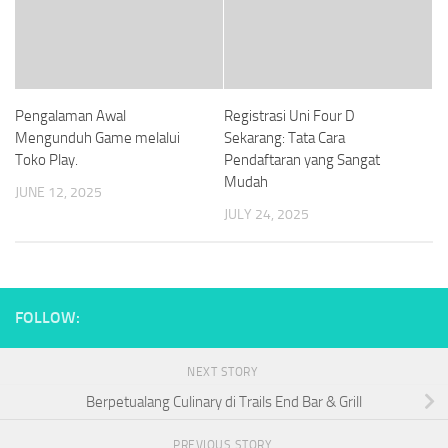
Pengalaman Awal
Registrasi Uni Four D
Mengunduh Game melalui
Sekarang: Tata Cara
Toko Play.
Pendaftaran yang Sangat
Mudah
JUNE 12, 2025
JULY 24, 2025
FOLLOW:
NEXT STORY
Berpetualang Culinary di Trails End Bar & Grill
PREVIOUS STORY