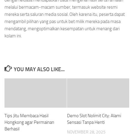
dengan leluasa mendapatkan data mengenai hasil serta ramalan
melalui bermacam-macam sumber, termasuk website resmi
mereka serta saluran media sosial. Oleh karena itu, peserta dapat
mengambil pilihan yang pas untuk bet milik mereka pada masa
mendatang, mengoptimalkan kesempatan untuk menang dari
kolam ini.
YOU MAY ALSO LIKE...
Tips Jitu Membaca Hasil
Demo Slot Nolimit City: Alami
Hongkong agar Permainan
Sensasi Tanpa Henti
Berhasil
NOVEMBER 28, 2025