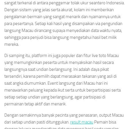
sangat terkenal di antara penggemar tolak ukur seantero Indonesia.
Dengan sistem yang jelas serta akurat, kolam ini memberikan
pengalaman bermain yang sangat menarik dan nyamannya untuk
para pesertanya. Setiap kali hasil yang disampaikan via pengundian
langsung Macau dirancang supaya menyediakan data waktu nyata,
sehingga para penjudi bisa langsung mengetahui hasil bet milik
mereka.
Di samping itu, platform ini juga populer dan fitur live toto Macau
yang memungkinkan peserta untuk menyaksikan hasil secara
langsungnya saat undian berlangsung. Ini adalah daya pikat
tersendiri, karena pemilih dapat merasakan tekanan yang asli di
saat angka diumumkan. Event langsung dari Macau hari ini
menawarkan peluang kepada ikut serta untuk berpartisipasi serta
setiap setiap undian yang berlangsung, agar partisipasi di
permainan tetap aktif dan menarik.
Dengan semakinnya banyak pecinta yang penasaran, output Macau
dari setiap undian pasti ditunggukan.
result macau
Pemain bisa